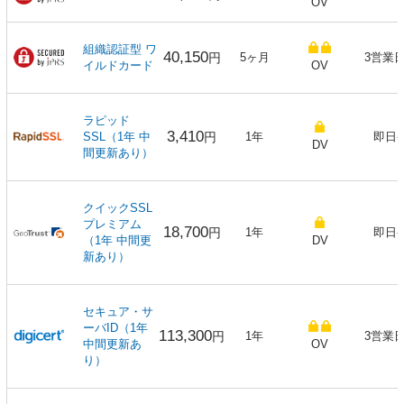
OV
組織認証型 ワ
40,150
円
5ヶ月
3営業
イルドカード
OV
ラピッド
3,410
SSL（1年 中
円
1年
即日
DV
間更新あり）
クイックSSL
プレミアム
18,700
円
1年
即日
（1年 中間更
DV
新あり）
セキュア・サ
ーバID（1年
113,300
円
1年
3営業
中間更新あ
OV
り）