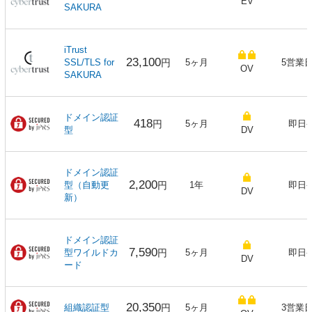
EV
SAKURA
iTrust
23,100
SSL/TLS for
円
5ヶ月
5営業
OV
SAKURA
ドメイン認証
418
円
5ヶ月
即日
型
DV
ドメイン認証
2,200
型（自動更
円
1年
即日
DV
新）
ドメイン認証
7,590
型ワイルドカ
円
5ヶ月
即日
DV
ード
20,350
組織認証型
円
5ヶ月
3営業