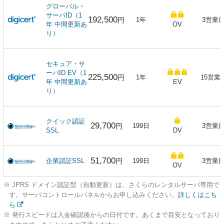
グローバル・
サーバID（1
192,500
円
1年
3営業
年 中間更新あ
OV
り）
セキュア・サ
ーバID EV（1
225,500
円
1年
15営業
年 中間更新あ
EV
り）
クイック認証
29,700
円
199日
3営業
SSL
DV
51,700
企業認証SSL
円
199日
3営業
OV
※ JPRS ドメイン認証型（自動更新）は、さくらのレンタルサーバ専用で
す。サーバコントロールパネルからお申し込みください。
詳しくはこち
ら
※ 発行スピードは入金確認後からの日付です。あくまで目安となっており