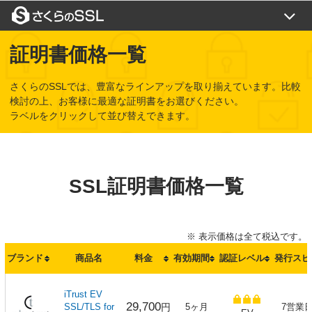
証明書一覧
証明書価格一覧
目的から選ぶ
さくらのSSLでは、豊富なラインアップを取り揃えています。比較
SSLコラム
検討の上、お客様に最適な証明書をお選びください。
ラベルをクリックして並び替えできます。
よくある質問
ご利用の流れ
トップページ
ご利用の流れ
SSL証明書価格一覧
お支払い方法
お問い合わせ
価格一覧
新規お申込み
※ 表示価格は全て税込です。
閉じる
ブランド
商品名
料金
有効期間
認証レベル
発行スピ
設定代行
更新について
iTrust EV
29,700
SSL/TLS for
円
5ヶ月
7営業