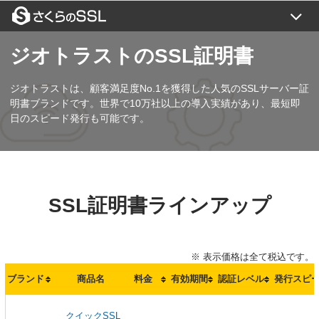
証明書一覧
ジオトラストのSSL証明書
目的から選ぶ
ジオトラストは、顧客満足度No.1を獲得した人気のSSLサーバー証
SSLコラム
明書ブランドです。世界で10万社以上の導入実績があり、最短即
日のスピード発行も可能です。
よくある質問
ご利用の流れ
トップページ
ご利用の流れ
SSL証明書ラインアップ
お支払い方法
お問い合わせ
価格一覧
新規お申込み
※ 表示価格は全て税込です。
閉じる
設定代行
ブランド
商品名
料金
有効期間
認証レベル
発行スピ
更新について
クイックSSL