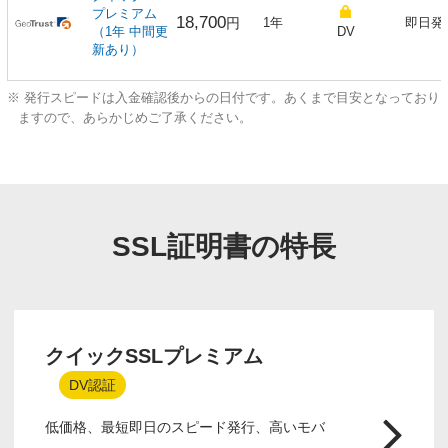
プレミアム
18,700
円
1年
即日発
（1年 中間更
DV
新あり）
※ 発行スピードは入金確認後からの日付です。あくまで目安となっており
ますので、あらかじめご了承ください。
SSL証明書の特長
クイックSSLプレミアム
DV認証
低価格、最短即日のスピード発行、高いモバ