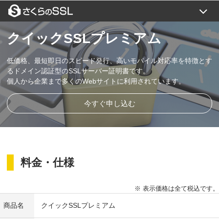
証明書一覧
クイックSSLプレミアム
目的から選ぶ
低価格、最短即日のスピード発行、高いモバイル対応率を特徴とす
SSLコラム
るドメイン認証型のSSLサーバー証明書です。
個人から企業まで多くのWebサイトに利用されています。
よくある質問
今すぐ申し込む
ご利用の流れ
トップページ
ご利用の流れ
お支払い方法
お問い合わせ
料金・仕様
価格一覧
新規お申込み
閉じる
設定代行
※ 表示価格は全て税込です。
更新について
商品名
クイックSSLプレミアム