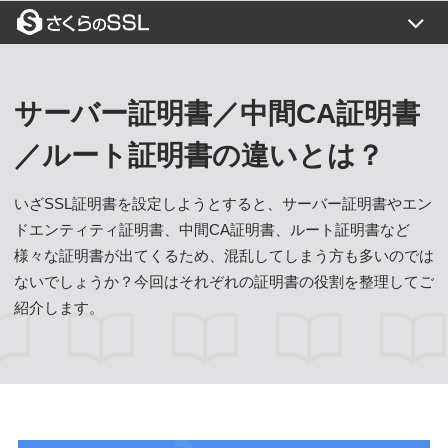
証明書一覧
目的から選ぶ
サーバー証明書／中間CA証明書
SSLコラム
／ルート証明書の違いとは？
よくある質問
いざSSL証明書を設定しようとすると、サーバー証明書やエン
ご利用の流れ
ドエンティティ証明書、中間CA証明書、ルート証明書など
様々な証明書が出てくるため、混乱してしまう方も多いのでは
トップページ
ご利用の流れ
ないでしょうか？今回はそれぞれの証明書の役割を整理してご
お支払い方法
紹介します。
お問い合わせ
価格一覧
新規お申込み
閉じる
設定代行
更新について