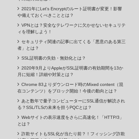
2021年にLet’s Encryptのルート証明書が変更！影響
や備えておくべきこととは？
VPNとは？安全なテレワークに欠かせないセキュリテ
ィを理解しよう！
セキュリティ関連の記事に出てくる「悪意のある第三
者」とは？
SSL証明書の失効・無効化とは？
2020年9月よりAppleがSSL証明書の有効期間を13か
月に短縮！詳細や対策とは？
Chrome 83よりダウンロード時のMixed content（混
在コンテンツ）をブロック開始！今後の動向とは？
あと数年で量子コンピューターにSSL通信が解読され
る？SSL/TLSの未来を担うPQCとは？
Webサイトの表示速度をさらに高速化！「HTTP/3」
とは？
詐欺サイトもSSL化が当たり前？！フィッシング詐欺