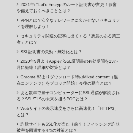
2021年にLet’s Encryptのルート証明書が変更！影響
や備えておくべきこととは？
VPNとは？安全なテレワークに欠かせないセキュリテ
ィを理解しよう！
セキュリティ関連の記事に出てくる「悪意のある第三
者」とは？
SSL証明書の失効・無効化とは？
2020年9月よりAppleがSSL証明書の有効期間を13か
月に短縮！詳細や対策とは？
Chrome 83よりダウンロード時のMixed content（混
在コンテンツ）をブロック開始！今後の動向とは？
あと数年で量子コンピューターにSSL通信が解読され
る？SSL/TLSの未来を担うPQCとは？
Webサイトの表示速度をさらに高速化！「HTTP/3」
とは？
詐欺サイトもSSL化が当たり前？！フィッシング詐欺
被害を回避する4つの対策とは？