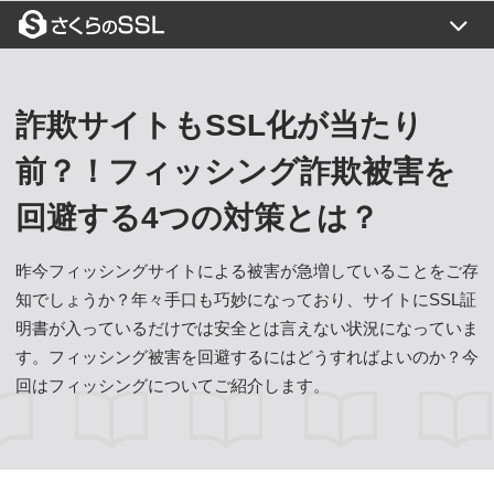
証明書一覧
目的から選ぶ
詐欺サイトもSSL化が当たり
SSLコラム
前？！フィッシング詐欺被害を
よくある質問
回避する4つの対策とは？
ご利用の流れ
昨今フィッシングサイトによる被害が急増していることをご存
トップページ
ご利用の流れ
知でしょうか？年々手口も巧妙になっており、サイトにSSL証
お支払い方法
明書が入っているだけでは安全とは言えない状況になっていま
お問い合わせ
す。フィッシング被害を回避するにはどうすればよいのか？今
価格一覧
新規お申込み
回はフィッシングについてご紹介します。
閉じる
設定代行
更新について