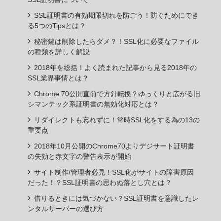
SSL証明書の有効期限切れを防ごう！防ぐためにでき
る5つのTipsとは？
秘密鍵は削除したらダメ？！SSL化に必要なファイル
の種類を詳しく解説
2018年を総括！よく読まれた記事から見る2018年の
SSL業界事情とは？
Chrome 70公開直前で方針転換？ゆっくりと広がる旧
シマンテック系証明書の無効化対応とは？
リダイレクトも忘れずに！常時SSL化をする為の13の
重要点
2018年10月公開のChrome70よりデジサート証明書
の失効と赤文字の警告表示が開始
サイト制作/管理者必見！SSL化がサイトの障害原因
だった！？SSL証明書の思わぬ落とし穴とは？
借りるときには気づかない？SSL証明書を意識したレ
ンタルサーバーの選び方