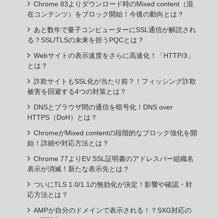
Chrome 83よりダウンロード時のMixed content（混
在コンテンツ）をブロック開始！今後の動向とは？
あと数年で量子コンピューターにSSL通信が解読され
る？SSL/TLSの未来を担うPQCとは？
Webサイトの表示速度をさらに高速化！「HTTP/3」
とは？
詐欺サイトもSSL化が当たり前？！フィッシング詐欺
被害を回避する4つの対策とは？
DNSとブラウザ間の通信を暗号化！DNS over
HTTPS（DoH）とは？
ChromeがMixed contentの段階的なブロック強化を開
始！詳細や対応方法とは？
Chrome 77よりEV SSL証明書のアドレスバー組織名
表示が消滅！新たな表示先とは？
ついにTLS 1.0/1.1の無効化が決定！影響や確認・対
応方法とは？
AMPが自分のドメインで表示される！？SXG対応の