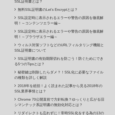
SSL証明書とは？
無料SSL証明書のLet’s Encryptとは？
SSL設定時に表示されるエラーや警告の原因を徹底解
明！～コンテンツエラー編～
SSL設定時に表示されるエラーや警告の原因を徹底解
明！～ブラウザエラー編～
ウィルス対策ソフトなどのURLフィルタリング機能と
SSL証明書について
SSL証明書の有効期限切れを防ごう！防ぐためにでき
る5つのTipsとは？
秘密鍵は削除したらダメ？！SSL化に必要なファイル
の種類を詳しく解説
2018年を総括！よく読まれた記事から見る2018年の
SSL業界事情とは？
Chrome 70公開直前で方針転換？ゆっくりと広がる旧
シマンテック系証明書の無効化対応とは？
リダイレクトも忘れずに！常時SSL化をする為の13の