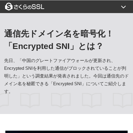
証明書一覧
目的から選ぶ
通信先ドメイン名を暗号化！
SSLコラム
「Encrypted SNI」とは？
よくある質問
先日、「中国のグレートファイアウォールが更新され、
ご利用の流れ
Encrypted SNIを利用した通信がブロックされていることが判
明した」という調査結果が発表されました。今回は通信先のド
トップページ
ご利用の流れ
メイン名を秘匿できる「Encrypted SNI」についてご紹介しま
お支払い方法
す。
お問い合わせ
価格一覧
新規お申込み
閉じる
設定代行
更新について