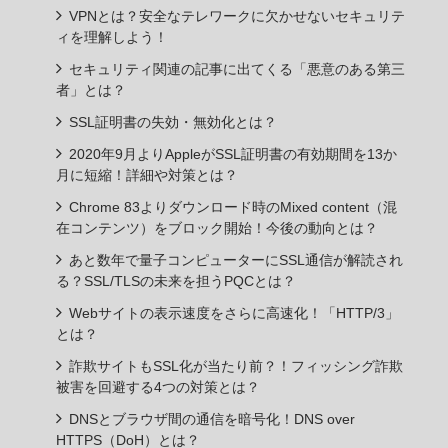
VPNとは？安全なテレワークに欠かせないセキュリテ
ィを理解しよう！
セキュリティ関連の記事に出てくる「悪意のある第三
者」とは？
SSL証明書の失効・無効化とは？
2020年9月よりAppleがSSL証明書の有効期間を13か
月に短縮！詳細や対策とは？
Chrome 83よりダウンロード時のMixed content（混
在コンテンツ）をブロック開始！今後の動向とは？
あと数年で量子コンピューターにSSL通信が解読され
る？SSL/TLSの未来を担うPQCとは？
Webサイトの表示速度をさらに高速化！「HTTP/3」
とは？
詐欺サイトもSSL化が当たり前？！フィッシング詐欺
被害を回避する4つの対策とは？
DNSとブラウザ間の通信を暗号化！DNS over
HTTPS（DoH）とは？