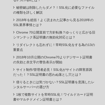
る5つのTipsとは？
秘密鍵は削除したらダメ？！SSL化に必要なファイル
の種類を詳しく解説
2018年を総括！よく読まれた記事から見る2018年の
SSL業界事情とは？
Chrome 70公開直前で方針転換？ゆっくりと広がる旧
シマンテック系証明書の無効化対応とは？
リダイレクトも忘れずに！常時SSL化をする為の13の
重要点
2018年10月公開のChrome70よりデジサート証明書
の失効と赤文字の警告表示が開始
サイト制作/管理者必見！SSL化がサイトの障害原因
だった！？SSL証明書の思わぬ落とし穴とは？
借りるときには気づかない？SSL証明書を意識したレ
ンタルサーバーの選び方
1枚で複数サイトを常時SSL化！ワイルドカード証明
書やマルチドメイン証明書とは？